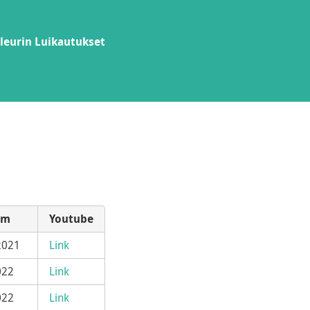
leurin Luikautukset
vm
Youtube
2021
Link
022
Link
022
Link