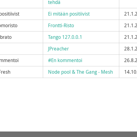
tehdä
positiivist
Ei mitään positiivist
21.1.
omoristo
Frontti-Risto
21.1.
ibrato
Tango 127.0.0.1
21.1.
JPreacher
28.1.
kommentoi
#En kommentoi
26.8.
Fresh
Node pool & The Gang - Mesh
14.10