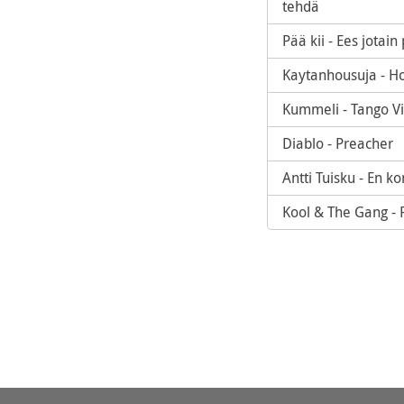
tehdä
Pää kii - Ees jotain 
Kaytanhousuja - H
Kummeli - Tango V
Diablo - Preacher
Antti Tuisku - En 
Kool & The Gang - 