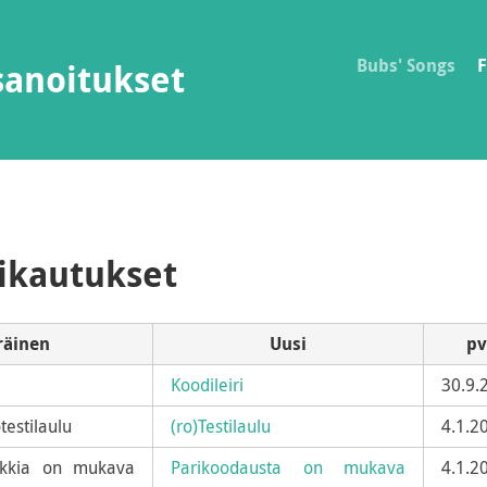
Bubs' Songs
F
sanoitukset
uikautukset
räinen
Uusi
p
Koodileiri
30.9.
testilaulu
(ro)Testilaulu
4.1.2
ikkia on mukava
Parikoodausta on mukava
4.1.2